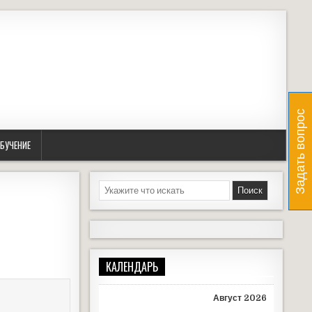
Задать вопрос
БУЧЕНИЕ
S
e
a
r
c
h
КАЛЕНДАРЬ
f
o
r
Август 2026