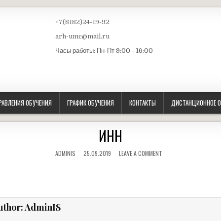
Космонавтов, д. 178, оф. 27
+7(8182)24-19-92
дение
arh-umc@mail.ru
ьного
Часы работы: Пн-Пт 9:00 - 16:00
кий
РАВЛЕНИЯ ОБУЧЕНИЯ
ГРАФИК ОБУЧЕНИЯ
КОНТАКТЫ
ДИСТАНЦИОННОЕ О
ИНН
ADMINIS
25.09.2019
LEAVE A COMMENT
uthor:
AdminIS