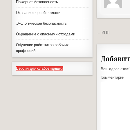
Пожарная безопасность
Оказание первой помощи
Экологическая безопасность
← ИНН
Обращение с опасными отходами
Н
а
Обучение работников рабочих
профессий
в
Добавит
и
г
Версия для слабовидящих
Ваш адрес email
а
Комментарий
ц
и
я
п
о
з