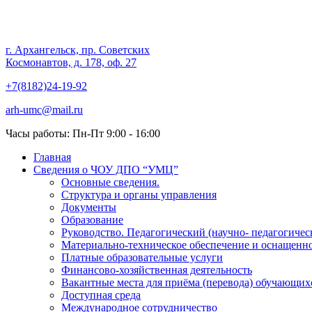
Частное образовательное учр
г. Архангельск, пр. Советских
Космонавтов, д. 178, оф. 27
"Учебно-методический центр
+7(8182)24-19-92
arh-umc@mail.ru
Часы работы: Пн-Пт 9:00 - 16:00
Главная
Сведения о ЧОУ ДПО “УМЦ”
Основные сведения.
Структура и органы управления
Документы
Образование
Руководство. Педагогический (научно- педагогичес
Материально-техническое обеспечение и оснащенно
Платные образовательные услуги
Финансово-хозяйственная деятельность
Вакантные места для приёма (перевода) обучающих
Доступная среда
Международное сотрудничество