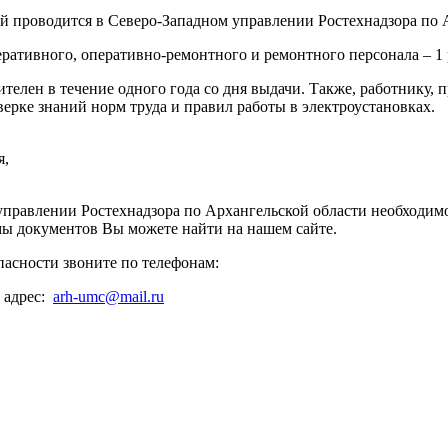
й проводится в Северо-Западном управлении Ростехнадзора по 
ративного, оперативно-ремонтного и ремонтного персонала – 1 р
телен в течение одного года со дня выдачи. Также, работнику,
верке знаний норм труда и правил работы в электроустановках.
я,
управлении Ростехнадзора по Архангельской области необходим
мы документов Вы можете найти на нашем сайте.
пасности звоните по телефонам:
адрес: 
arh-umc@mail.ru