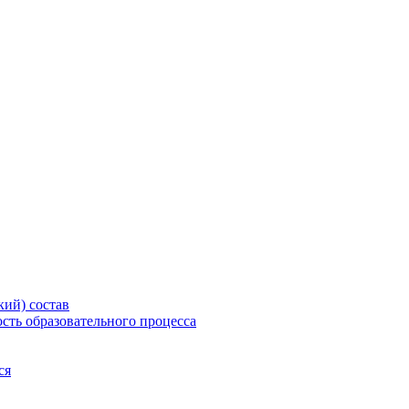
еждение дополнительного проф
"
кий) состав
сть образовательного процесса
ся