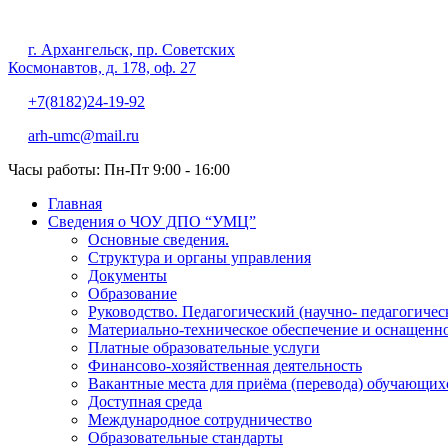
г. Архангельск, пр. Советских
Частное образовательное учр
Космонавтов, д. 178, оф. 27
+7(8182)24-19-92
arh-umc@mail.ru
Часы работы: Пн-Пт 9:00 - 16:00
Главная
Сведения о ЧОУ ДПО “УМЦ”
Основные сведения.
Структура и органы управления
Документы
Образование
Руководство. Педагогический (научно- педагогичес
Материально-техническое обеспечение и оснащенно
Платные образовательные услуги
Финансово-хозяйственная деятельность
Вакантные места для приёма (перевода) обучающих
Доступная среда
Международное сотрудничество
Образовательные стандарты