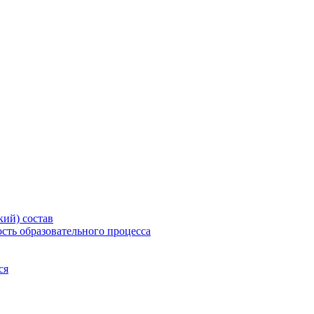
еждение дополнительного профессион
методический центр"
кий) состав
сть образовательного процесса
ся