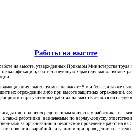
Работы на высоте
и работе на высоте, утвержденных Приказом Министерства труда
еть квалификацию, соответствующую характеру выполняемых ра
ации.
 подмащивания, выполняемые на высоте 5 м и более, а также вы
защитных ограждений либо при высоте защитных ограждений, со
оприятий при указанных работах на высоте, делятся на следующ
 бригады или под непосредственным контролем работника, назнач
и, а также работники, назначаемые по наряду-допуску ответстве
твенными за организацию и безопасное проведение работ на высо
озникновении аварийной ситуации и при проведении спасатель