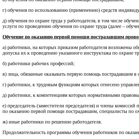
г) обучения по использованию (применению) средств индивид
д) обучения по охране труда у работодателя, в том числе обу
услуги по проведению обучения по охране труда (далее – обуче
Обучение по оказанию первой помощи пострадавшим прово
а) работники, на которых приказом работодателя возложены о
допуска их к проведению указанного инструктажа по охране тр
б) работники рабочих профессий;
в) лица, обязанные оказывать первую помощь пострадавшим в 
г) работники, к трудовым функциям которых отнесено управле
д) работники, к компетенциям которых нормативными правовы
е) председатель (заместители председателя) и члены комиссий
по оказанию первой помощи пострадавшим, специалисты по охра
ж) иные работники по решению работодателя.
Продолжительность программы обучения работников по оказан