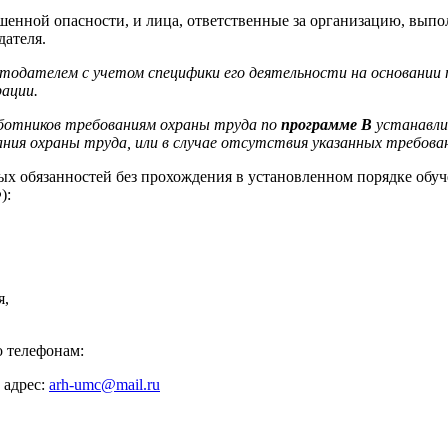
нной опасности, и лица, ответственные за организацию, выпо
ателя.
одателем с учетом специфики его деятельности на основании 
ации.
работников требованиям охраны труда по
программе В
устанавли
ия охраны труда, или в случае отсутствия указанных требова
ых обязанностей без прохождения в установленном порядке обуч
):
я,
о телефонам:
адрес: 
arh-umc@mail.ru