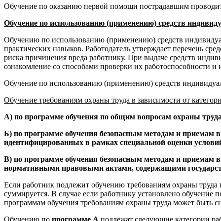
Обучение по оказанию первой помощи пострадавшим проводи
Обучение по использованию (применению) средств индивид
Обучению по использованию (применению) средств индивидуа
практических навыков. Работодатель утверждает перечень сре
риска причинения вреда работнику. При выдаче средств индив
ознакомление со способами проверки их работоспособности и и
Обучение по использованию (применению) средств индивиду
Обучение требованиям охраны труда в зависимости от категор
А) по программе обучения по общим вопросам охраны труд
Б) по программе обучения безопасным методам и приемам в
идентифицированных в рамках специальной оценки условий 
В) по программе обучения безопасным методам и приемам 
нормативными правовыми актами, содержащими государст
Если работник подлежит обучению требованиям охраны труда 
суммируется. В случае если работнику установлено обучение 
программам обучения требованиям охраны труда может быть сни
Обучению по
программе А
подлежат следующие категории ра