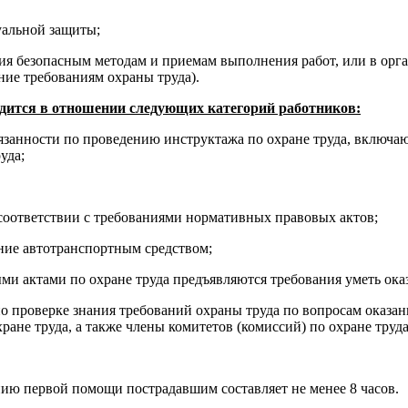
уальной защиты;
чения безопасным методам и приемам выполнения работ, или в о
ние требованиям охраны труда).
дится в отношении следующих категорий работников:
бязанности по проведению инструктажа по охране труда, включ
уда;
соответствии с требованиями нормативных правовых актов;
ние автотранспортным средством;
ми актами по охране труда предъявляются требования уметь ок
 по проверке знания требований охраны труда по вопросам оказ
не труда, а также члены комитетов (комиссий) по охране труда
ию первой помощи пострадавшим составляет не менее 8 часов.