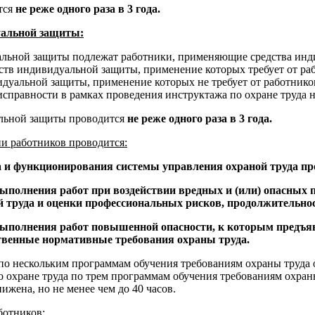
тся
не реже одного раза в 3 года.
уальной защиты:
льной защиты подлежат работники, применяющие средства инд
дств индивидуальной защиты, применение которых требует от ра
идуальной защиты, применение которых не требует от работнико
справности в рамках проведения инструктажа по охране труда н
альной защиты проводится
не реже одного раза в 3 года.
ии работников проводится:
а и функционирования системы управления охраной труда пр
ыполнения работ при воздействии вредных и (или) опасных 
труда и оценки профессиональных рисков, продолжительност
выполнения работ повышенной опасности, к которым предъя
венные нормативные требования охраны труда.
по нескольким программам обучения требованиям охраны труда 
по охране труда по трем программам обучения требованиям охра
жена, но не менее чем до 40 часов.
ботников: