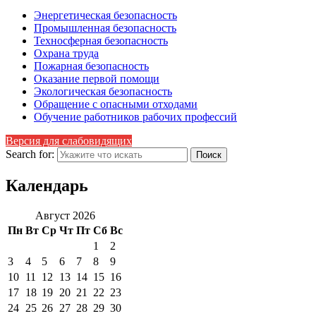
Энергетическая безопасность
Промышленная безопасность
Техносферная безопасность
Охрана труда
Пожарная безопасность
Оказание первой помощи
Экологическая безопасность
Обращение с опасными отходами
Обучение работников рабочих профессий
Версия для слабовидящих
Search for:
Календарь
Август 2026
Пн
Вт
Ср
Чт
Пт
Сб
Вс
1
2
3
4
5
6
7
8
9
10
11
12
13
14
15
16
17
18
19
20
21
22
23
24
25
26
27
28
29
30