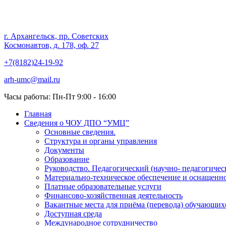
Частное образовательное учр
г. Архангельск, пр. Советских
Космонавтов, д. 178, оф. 27
"Учебно-методический центр
+7(8182)24-19-92
arh-umc@mail.ru
Часы работы: Пн-Пт 9:00 - 16:00
Главная
Сведения о ЧОУ ДПО “УМЦ”
Основные сведения.
Структура и органы управления
Документы
Образование
Руководство. Педагогический (научно- педагогичес
Материально-техническое обеспечение и оснащенно
Платные образовательные услуги
Финансово-хозяйственная деятельность
Вакантные места для приёма (перевода) обучающих
Доступная среда
Международное сотрудничество