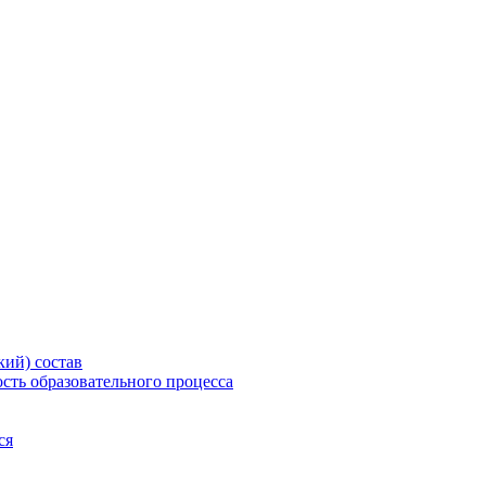
еждение дополнительного проф
"
кий) состав
сть образовательного процесса
ся